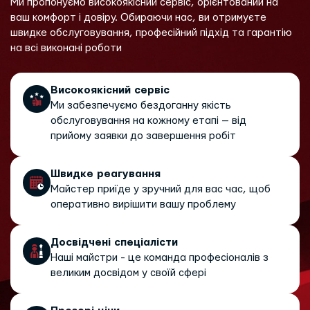
Ми пропонуємо високоякісний сервіс, орієнтований на
ваш комфорт і довіру. Обираючи нас, ви отримуєте
швидке обслуговування, професійний підхід та гарантію
на всі виконані роботи
Високоякісний сервіс
Ми забезпечуємо бездоганну якість
обслуговування на кожному етапі — від
прийому заявки до завершення робіт
Швидке реагування
Майстер приїде у зручний для вас час, щоб
оперативно вирішити вашу проблему
Досвідчені спеціалісти
Наші майстри - це команда професіоналів з
великим досвідом у своїй сфері