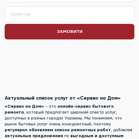
Коментар
Коментар
ЗАМОВИТИ
Натискаючи кнопку “Замовити”, ви даєте згоду на обробку особистих
даних.
Актуальный список услуг от «Сервис на Дом»
«Сервис на Дом»
– это
онлайн-сервис бытового
ремонта
, который предлагает широкий спектр услуг,
доступных в разных городах Украины. Мы понимаем, что
рынок бытовых услуг очень конкурентный, поэтому
регулярно обновляем список ремонтных работ
, добавляя
актуальные предложения
по
выгодным и доступным