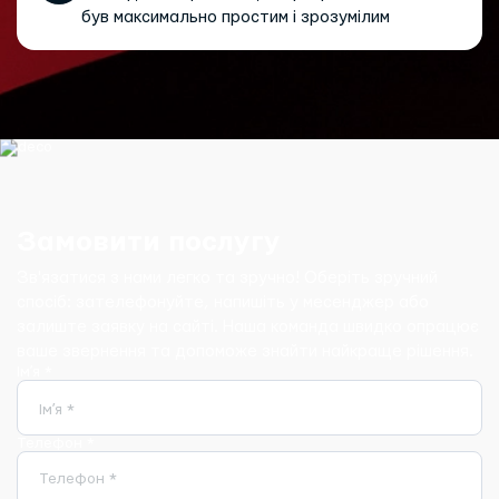
був максимально простим і зрозумілим
Замовити послугу
Зв'язатися з нами легко та зручно! Оберіть зручний
спосіб: зателефонуйте, напишіть у месенджер або
залиште заявку на сайті. Наша команда швидко опрацює
ваше звернення та допоможе знайти найкраще рішення.
Імʼя *
Імʼя *
Телефон *
Телефон *