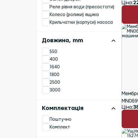
Ціна:
2
машини
Реле рівня води (пресостати)
Колесо (ролики) ящика
Крильчатки (корпуси) насоса
Насоси (помпи)
Пружини дверей
Довжина, mm
Розбризкувачі (імпелери)
550
Фільтри
400
Шланги зливні/заливні
1640
Сальники
1800
Тени
2500
Тримачі розбризкувача
3000
Корзини
Мембр
1550
Петлі дверей
MN0699
1600
Модулі (плати) управління
Ціна:
3
Комплектація
машини
1500
Тримачі стаканів, чашок
Поштучно
1488
Патрубки
Комплект
546
Вимикачі
290
Клапани подачі води