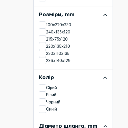
Розміри, mm
100x220x230
240x135x120
215x75x120
220x135x210
230x110x135
236x140x129
215x195x10
220x135x128
Колір
600x450
Сірий
230x130x150
Білий
17x10x3.5
Чорний
225x90x115
Синій
Діаметр шланга, mm