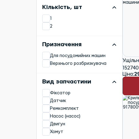
Іонізатори води
1585
Кількість, шт
(декальцифікатори)
1625
Ніжки
1
2000
2
1700
1638
Призначення
600
535
Для посудомийних машин
1775
Ущільн
Верхнього розбризкувача
152740
2340
Ціна:
2
машини
1475
Вид запчастини
1540
1730
Фіксатор
1750
Датчик
1070
Ремкомплект
553
Насос (насос)
2300
Двигун
540
Хомут
1100