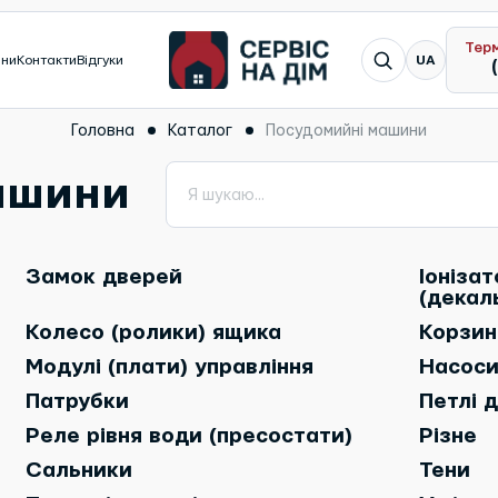
Тер
Я шукаю...
ини
Контакти
Відгуки
UA
Головна
Каталог
Посудомийні машини
ашини
Я шукаю...
Замок дверей
Іоніза
(декал
Колесо (ролики) ящика
Корзин
Модулі (плати) управління
Насоси
Патрубки
Петлі 
Реле рівня води (пресостати)
Різне
Сальники
Тени