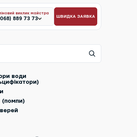
міновий виклик майстра
ШВИДКА ЗАЯВКА
(068) 889 73 73
тори води
ьцифікатори)
и
 (помпи)
дверей