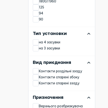
1800/1960
125
94
90
30
96
Тип установки
2000
на 4 засувки
25
на 3 засувки
80
49
2100
Вид приєднання
45
Контакти роздільні ззаду
105
Контакти спарені збоку
2080
Контакти спарені ззаду
Призначення
Верхнього розбризкувача