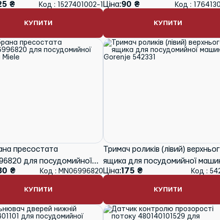
25 ₴
Ціна:
90 ₴
Код : 1527401002-1
Код : 176413
 Electrolux
Beko 1764130100
КУПИТИ
КУПИТИ
ана пресостата
Тримач роликів (лівий) верхньо
6820 для посудомийної
ящика для посудомийної маши
80 ₴
Ціна:
175 ₴
Код : MN06996820
Код : 54
 Miele
Gorenje 542331
КУПИТИ
КУПИТИ