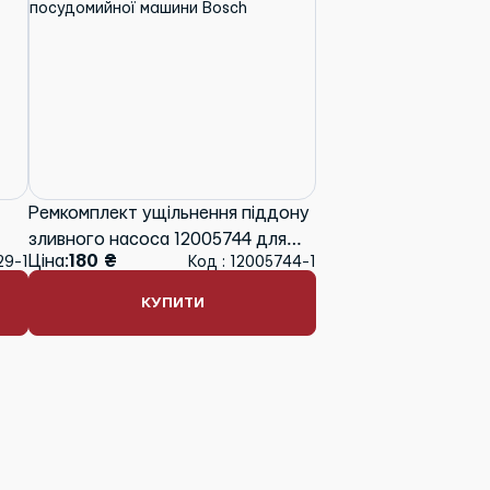
Ремкомплект ущільнення піддону
зливного насоса 12005744 для
Ціна:
180 ₴
29-1
Код : 12005744-1
l
посудомийної машини Bosch
КУПИТИ