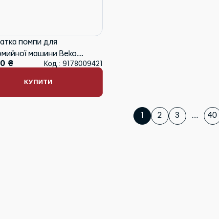
атка помпи для
мийної машини Beko
10 ₴
Код : 9178009421
9421
КУПИТИ
1
2
3
…
40