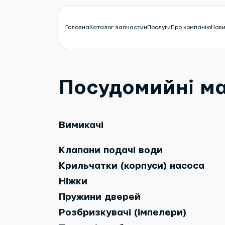
Головна
Каталог запчастин
Послуги
Про компанію
Нов
Посудомийні м
Вимикачі
Клапани подачі води
Крильчатки (корпуси) насоса
Ніжки
Пружини дверей
Розбризкувачі (імпелери)