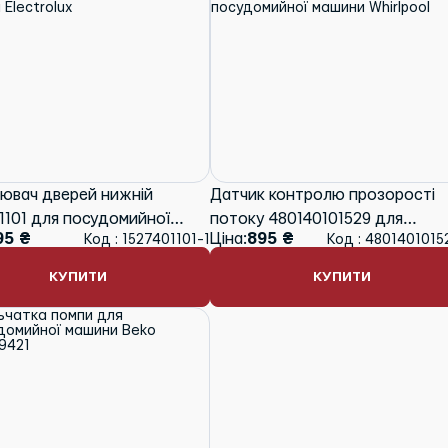
ювач дверей нижній
Датчик контролю прозорості
1101 для посудомийної
потоку 480140101529 для
95 ₴
Ціна:
895 ₴
Код : 1527401101-1
Код : 4801401015
 Electrolux
посудомийної машини Whirlpoo
КУПИТИ
КУПИТИ