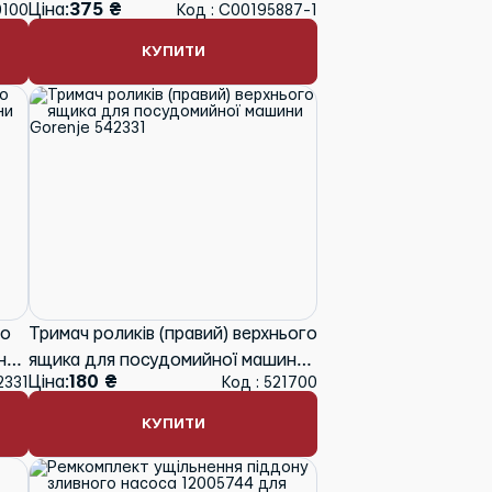
Ціна:
375 ₴
0100
Код : C00195887-1
КУПИТИ
го
Тримач роликів (правий) верхнього
ни
ящика для посудомийної машини
Ціна:
180 ₴
2331
Код : 521700
Gorenje 542331
КУПИТИ