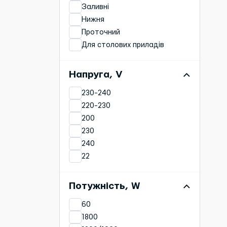
Кошик для ложок/вилок
Заливні
BPX2-14L
Гребінка
Нижня
VSM-E25A0
Деталі корпусу
Проточний
BPX2-28L
Іонізатор води
Для столових приладів
(пом&aposякшення)
Модуль керування
Для столових приладів
Зливні
Напруга, V
Набір кошиків
230-240
Верхня
220-230
Середній
200
230
240
22
Потужність, W
60
1800