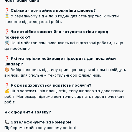
Часті запитання
❓
Скільки часу займає поклейка шпалер?
⏳ У середньому від 4 до 8 годин для стандартної кімнати,
залежно від складності робіт.
❓
Чи потрібно самостійно готувати стіни перед
поклейкою?
🛠 Наші майстри самі виконають всі підготовчі роботи, якщо
це необхідно.
❓
Які матеріали найкраще підходять для поклейки
шпалер?
🎨 Вибір залежить від типу приміщення: для вітальні підійдуть
вінілові, для спальні – текстильні або флізелінові.
❓
Як розраховується вартість послуги?
💰 Ціна залежить від площі стін, типу шпалер та додаткових
робіт. Менеджер підкаже вам точну вартість перед початком
робіт.
Як оформити заявку?
📞
Зателефонуйте за номером
Підберемо майстра у вашому регіоні.