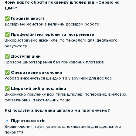
Чому варто обрати поклейку шпалер від «Сервіс на
Дім»?
✅
Гарантія якості
Досвідчені майстри з великим досвідом роботи.
✅
Професійні матеріали та інструменти
Використовуємо якісні клеї та технології для ідеального
результату.
✅
Доступні ціни
Прозоре ціноутворення без прихованих платежів.
✅
Оперативне виконання
Робота виконується швидко та у зручний для вас час.
✅
Широкий вибір поклейки
Виконуємо поклейку всіх типів шпалер: паперових, вінілових,
флізелінових, текстильних тощо.
Які послуги з поклейки шпалер ми пропонуємо?
🔹
Підготовка стін
Вирівнювання, грунтування, шпаклювання для ідеального
покриття.