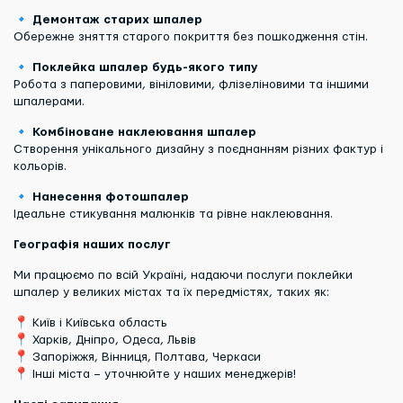
🔹
Демонтаж старих шпалер
Обережне зняття старого покриття без пошкодження стін.
🔹
Поклейка шпалер будь-якого типу
Робота з паперовими, вініловими, флізеліновими та іншими
шпалерами.
🔹
Комбіноване наклеювання шпалер
Створення унікального дизайну з поєднанням різних фактур і
кольорів.
🔹
Нанесення фотошпалер
Ідеальне стикування малюнків та рівне наклеювання.
Географія наших послуг
Ми працюємо по всій Україні, надаючи послуги поклейки
шпалер у великих містах та їх передмістях, таких як:
📍 Київ і Київська область
📍 Харків, Дніпро, Одеса, Львів
📍 Запоріжжя, Вінниця, Полтава, Черкаси
📍 Інші міста – уточнюйте у наших менеджерів!