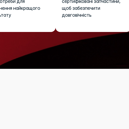
потреби для
сертифіковані запчастини,
нення найкращого
щоб забезпечити
ьтату
довговічність
с