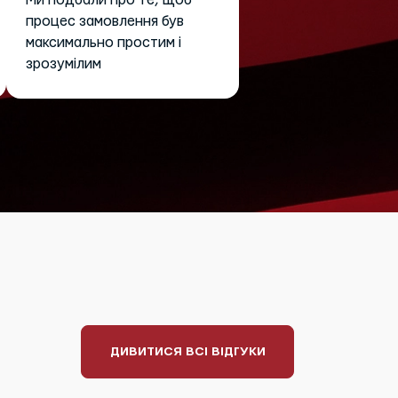
Ми подбали про те, щоб
процес замовлення був
максимально простим і
зрозумілим
ДИВИТИСЯ ВСІ ВІДГУКИ