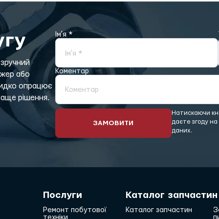
угу
Імʼя *
Імʼя *
 зручний
Коментар
джер або
видко опрацює
Коментар
аще рішення.
Натискаючи кно
даєте згоду на
ЗАМОВИТИ
даних.
Послуги
Каталог запчастин
Ремонт побутової
Каталог запчастин
З
техніки
п