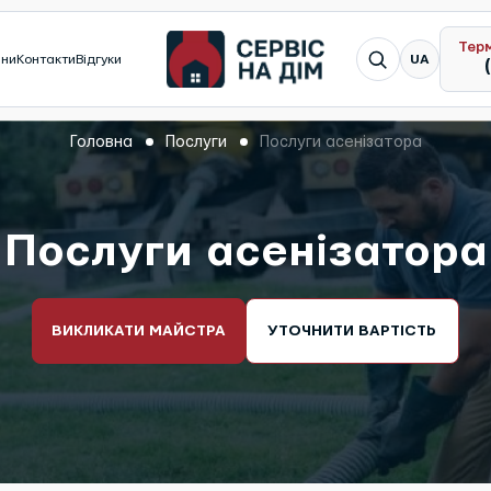
Тер
Я шукаю...
ини
Контакти
Відгуки
UA
Головна
Послуги
Послуги асенізатора
Послуги асенізатора
ВИКЛИКАТИ МАЙСТРА
УТОЧНИТИ ВАРТІСТЬ