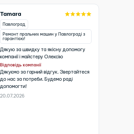
Tamara
Бакано
Павлоград
Харків
Ремонт пральних машин у Павлограді з
Ремонт х
гарантією!
гарантіє
Дякую за швидку та якісну допомогу
Чудовий 
компанії і майстеру Олексію
Відповідь
Дякуємо 
Відповідь компанії
Дякуємо за гарний відгук. Звертайтеся
до нас з
до нас за потреби. Будемо раді
допомог
допомогти!
16.06.20
20.07.2026