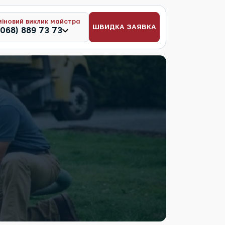
міновий виклик майстра
ШВИДКА ЗАЯВКА
(068) 889 73 73