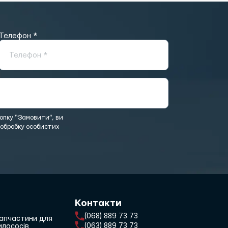
Телефон *
Телефон *
пку “Замовити”, ви
 обробку особистих
Контакти
(068) 889 73 73
апчастини для
(063) 889 73 73
илососів