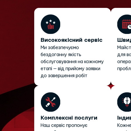
Високоякісний сервіс
Швид
Ми забезпечуємо
Майст
бездоганну якість
для в
обслуговування на кожному
опера
етапі — від прийому заявки
пробл
до завершення робіт
Комплексні послуги
Інди
Наш сервіс пропонує
Кожне