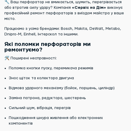
🔧 Ваш перфоратор не вмикається, шумить, перегрівається
або втратив силу удару? Компанія
«Сервіс на Дім»
виконує
професійний ремонт перфораторів з виїздом майстра у ваше
місто.
Працюємо з усіма брендами: Bosch, Makita, DeWalt, Metabo,
Dnipro-M, Einhell, Інтерскол та іншими.
Які поломки перфораторів ми
ремонтуємо?
🛠 Поширені несправності:
Поломка кнопки пуску, перемикача режимів
Знос щіток та колектора двигуна
Відмова ударного механізму (бойок, поршень, циліндр)
Заміна патрона, редуктора, шестерень
Сильний шум, вібрація, перегрів
Пошкодження шнура живлення або електронних
компонентів