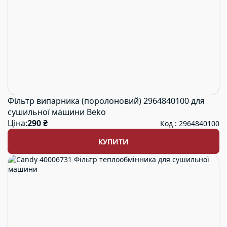
Категорії товарів
Фільтри
Тип товару
Аксесуар
Запчастина
Фільтр випарника (поролоновий) 2964840100 для
Вид запчастини
сушильної машини Beko
Ціна:
290 ₴
Код : 2964840100
Фільтр
Картридж фільтра
КУПИТИ
Корпус фільтра
Тип
Поролонові
Сітчасті (повітряні)
Сітчасті (повітряні)