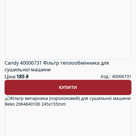
Розміри, mm
245x155
230x125
245x150
290x140
Candy 40006731 Фільтр теплообмінника для
ЗНАЙДЕНО 25 ТОВАРІВ
сушильної машини
Ціна:
185 ₴
Код : 40006731
КУПИТИ