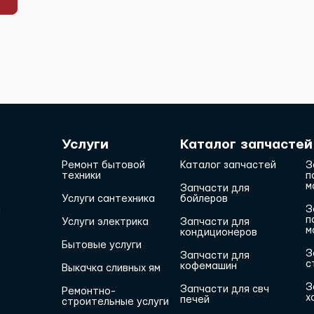
Услуги
Каталог запчастей
Ремонт бытовой
Каталог запчастей
З
техники
п
м
Запчасти для
Услуги сантехника
бойлеров
З
и
п
Услуги электрика
Запчасти для
м
кондиционеров
Бытовые услуги
З
Запчасти для
с
кофемашин
Выкачка сливных ям
З
Запчасти для свч
Ремонтно-
х
печей
строительные услуги