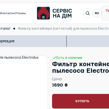
С
Я ищу...
и
Контакты
Отзывы
RU
аталог
Фильтр контейнера (сетчатый) для пылесоса Electro
ормация
Есть в наличии
Фильтр контейне
пылесоса Electro
Цена:
1690 ₴
КУПИТЬ