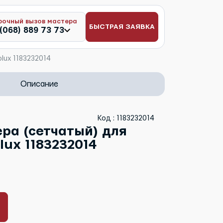
рочный вызов мастера
БЫСТРАЯ ЗАЯВКА
(068) 889 73 73
lux 1183232014
Описание
Код : 1183232014
ра (сетчатый) для
lux 1183232014