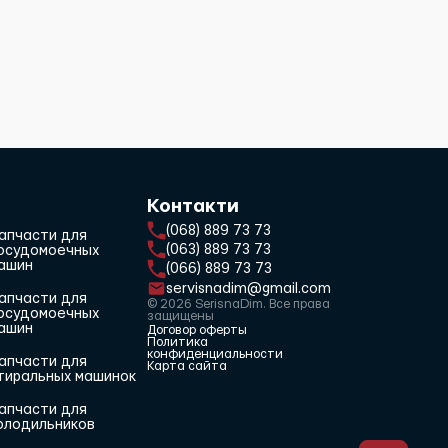
Контакти
(068) 889 73 73
апчасти для
(063) 889 73 73
осудомоечных
ашин
(066) 889 73 73
servisnadim@gmail.com
апчасти для
© 2026 SerisnaDim. Все права
осудомоечных
защищены
ашин
Договор оферты
Политика
конфиденциальности
апчасти для
Карта сайта
тиральных машинок
апчасти для
олодильников