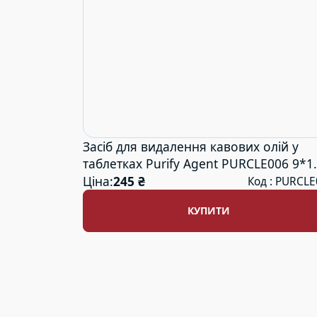
Засіб для видалення кавових олій у
таблетках Purify Agent PURCLE006 9*1
Coffee Cleaner
Ціна:
245 ₴
Код : PURCL
КУПИТИ