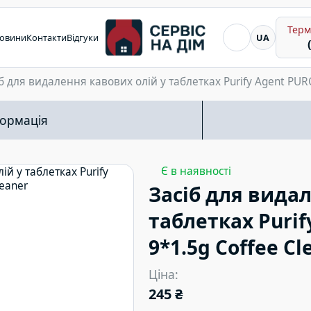
Терм
Я шукаю...
овини
Контакти
Відгуки
UA
б для видалення кавових олій у таблетках Purify Agent PUR
ормація
Є в наявності
Засіб для видал
таблетках Purif
9*1.5g Coffee Cl
Ціна:
245 ₴