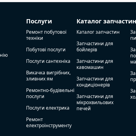
Послуги
Каталог запчасти
Ремонт побутової
Каталог запчастин
За
техніки
пи
Запчастини для
Побутові послуги
бойлерів
За
нію
по
Послуги сантехніка
Запчастини для
м
кавомашин
Викачка вигрібних,
За
зливних ям
Запчастини для
п
кондиціонерів
Ремонтно-будівельні
За
послуги
Запчастини для
хо
мікрохвильових
Послуги електрика
печей
Ремонт
електроінструменту