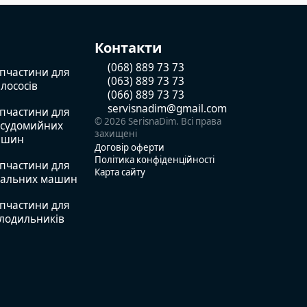
н
Контакти
(068) 889 73 73
пчастини для
(063) 889 73 73
лососів
(066) 889 73 73
servisnadim@gmail.com
пчастини для
© 2026 SerisnaDim. Всі права
судомийних
захищені
ашин
Договір оферти
Політика конфіденційності
пчастини для
Карта сайту
ральних машин
пчастини для
лодильників