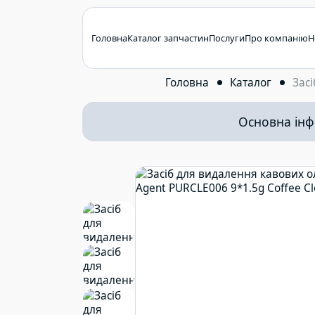
Головна
Каталог запчастин
Послуги
Про компанію
Н
Головна
Каталог
Засі
Основна інф