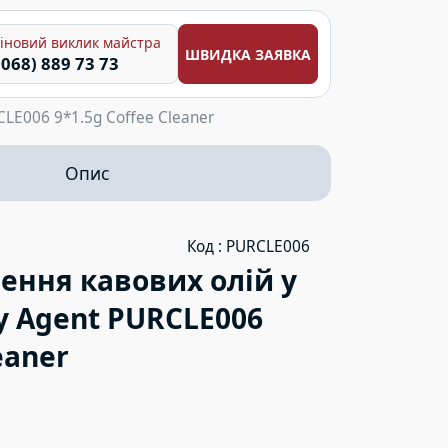
іновий виклик майстра
ШВИДКА ЗАЯВКА
(068) 889 73 73
CLE006 9*1.5g Coffee Cleaner
Опис
Код : PURCLE006
ення кавових олій у
y Agent PURCLE006
eaner