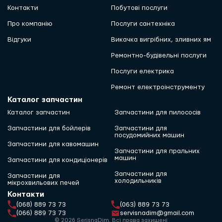
Контакти
Побутові послуги
Про компанію
Послуги сантехніка
Відгуки
Викачка вигрібних, зливних ям
Ремонтно-будівельні послуги
Послуги електрика
Ремонт електроінструменту
Каталог запчастин
Каталог запчастин
Запчастини для пилососів
Запчастини для бойлерів
Запчастини для
посудомийних машин
Запчастини для кавомашин
Запчастини для пральних
машин
Запчастини для кондиціонерів
Запчастини для
Запчастини для
холодильників
мікрохвильових печей
Контакти
(068) 889 73 73
(063) 889 73 73
(066) 889 73 73
servisnadim@gmail.com
© 2026 SerisnaDim. Всі права захищені