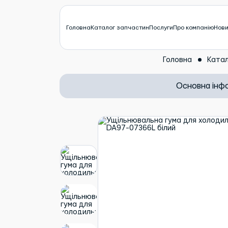
Головна
Каталог запчастин
Послуги
Про компанію
Нов
Головна
Катал
Основна інф