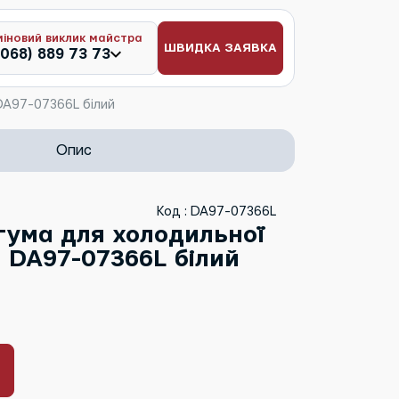
міновий виклик майстра
ШВИДКА ЗАЯВКА
(068) 889 73 73
DA97-07366L білий
Опис
Код : DA97-07366L
ума для холодильної
 DA97-07366L білий