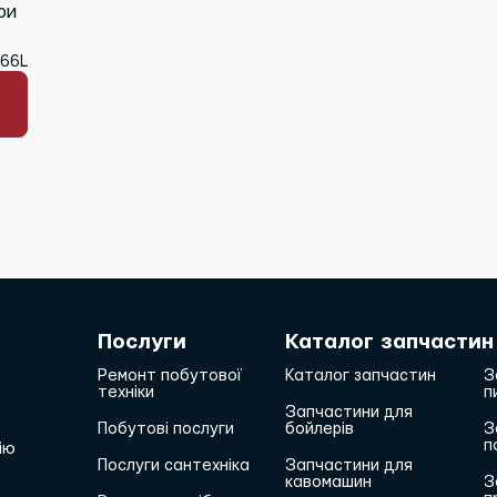
ри
366L
Послуги
Каталог запчастин
Ремонт побутової
Каталог запчастин
З
техніки
п
Запчастини для
Побутові послуги
бойлерів
З
п
ію
Послуги сантехніка
Запчастини для
кавомашин
З