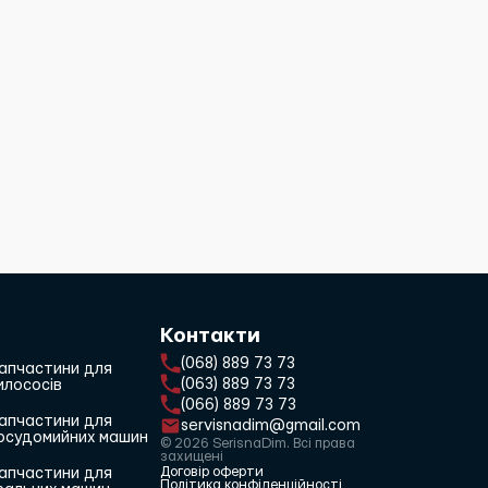
Контакти
(068) 889 73 73
апчастини для
(063) 889 73 73
илососів
(066) 889 73 73
апчастини для
servisnadim@gmail.com
осудомийних машин
© 2026 SerisnaDim. Всі права
захищені
Договір оферти
апчастини для
Політика конфіденційності