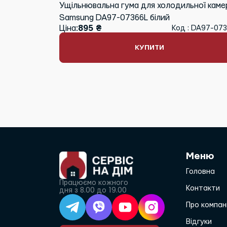
Ущільнювальна гума для холодильної каме
Samsung DA97-07366L білий
Ціна:
895 ₴
Код : DA97-07
КУПИТИ
Меню
Головна
Працюємо кожного
Контакти
дня з 8.00 до 19.00
Про компан
Відгуки