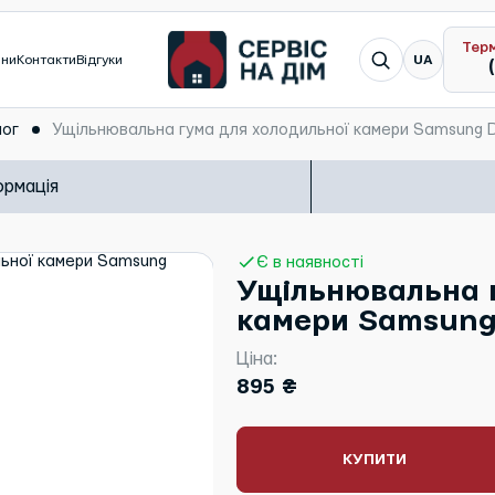
Тер
Я шукаю...
ини
Контакти
Відгуки
UA
ог
Ущільнювальна гума для холодильної камери Samsung 
ормація
Є в наявності
Ущільнювальна г
камери Samsung
Ціна:
895 ₴
КУПИТИ