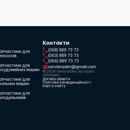
Контакти
(068) 889 73 73
апчастини для
(063) 889 73 73
илососів
(066) 889 73 73
апчастини для
servisnadim@gmail.com
осудомийних машин
© 2026 SerisnaDim. Всі права
захищені
Договір оферти
апчастини для
Політика конфіденційності
ральних машин
Карта сайту
апчастини для
олодильників