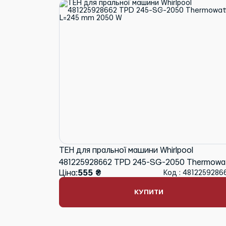
ТЕН для пральної машини Whirlpool
481225928662 TPD 245-SG-2050 Thermowa
Ціна:
555 ₴
Код : 4812259286
L=245 mm 2050 W
КУПИТИ