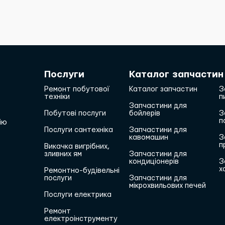
Послуги
Каталог запчастин
Ремонт побутової
Каталог запчастин
З
техніки
п
Запчастини для
Побутові послуги
бойлерів
З
п
ію
Послуги сантехніка
Запчастини для
кавомашин
З
п
Викачка вигрібних,
зливних ям
Запчастини для
кондиціонерів
З
х
Ремонтно-будівельні
послуги
Запчастини для
мікрохвильових печей
Послуги електрика
Ремонт
електроінструменту