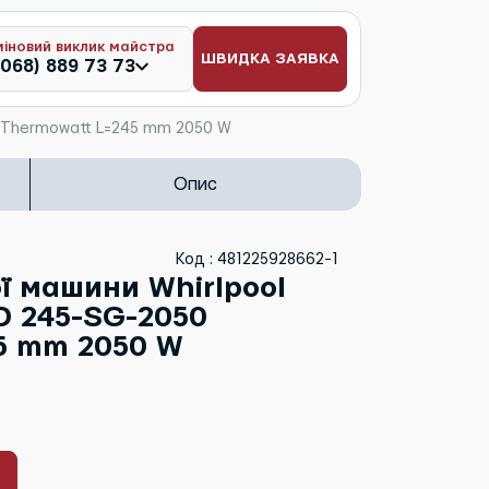
міновий виклик майстра
ШВИДКА ЗАЯВКА
(068) 889 73 73
0 Thermowatt L=245 mm 2050 W
Опис
Код : 481225928662-1
ї машини Whirlpool
D 245-SG-2050
5 mm 2050 W