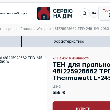
Тер
Я шукаю...
ини
Контакти
Відгуки
UA
для пральної машини Whirlpool 481225928662 TPD 245-SG-205
Характеристика
Немає в наявності
ТЕН для прально
481225928662 TP
Thermowatt L=24
Ціна:
555 ₴
КУПИТИ