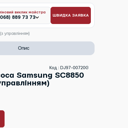
міновий виклик майстра
ШВИДКА ЗАЯВКА
(068) 889 73 73
з управлінням)
Опис
Код : DJ97-00720G
соса Samsung SC8850
управлінням)