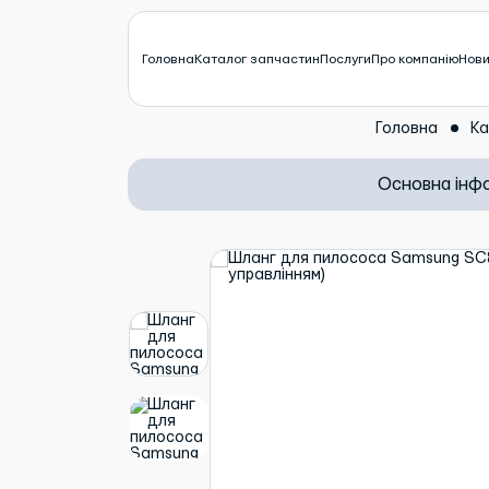
Головна
Каталог запчастин
Послуги
Про компанію
Нов
Головна
Ка
Основна інф