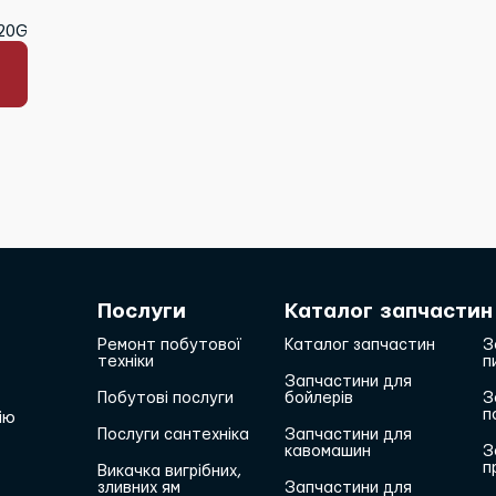
720G
Послуги
Каталог запчастин
Ремонт побутової
Каталог запчастин
З
техніки
п
Запчастини для
Побутові послуги
бойлерів
З
п
ію
Послуги сантехніка
Запчастини для
кавомашин
З
п
Викачка вигрібних,
зливних ям
Запчастини для