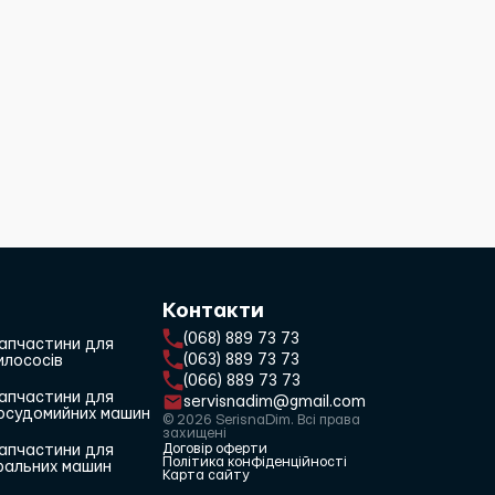
Контакти
(068) 889 73 73
апчастини для
(063) 889 73 73
илососів
(066) 889 73 73
апчастини для
servisnadim@gmail.com
осудомийних машин
© 2026 SerisnaDim. Всі права
захищені
Договір оферти
апчастини для
Політика конфіденційності
ральних машин
Карта сайту