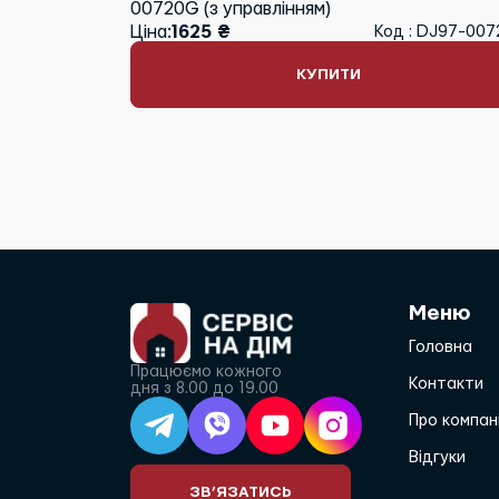
00720G (з управлінням)
Ціна:
1625 ₴
Код : DJ97-00
КУПИТИ
Меню
Головна
Працюємо кожного
Контакти
дня з 8.00 до 19.00
Про компан
Відгуки
ЗВ’ЯЗАТИСЬ