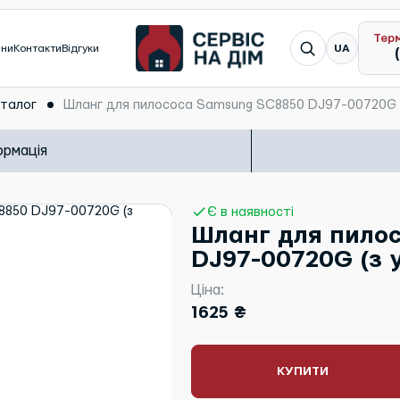
Тер
Я шукаю...
ини
Контакти
Відгуки
UA
талог
Шланг для пилососа Samsung SC8850 DJ97-00720G (
ормація
Є в наявності
Шланг для пило
DJ97-00720G (з 
Ціна:
1625 ₴
КУПИТИ