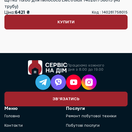
Щітка Turbo для пилососа Electrolux 140281758015 (на
трубу)
Ціна:
6421 ₴
Код : 140281758015
КУПИТИ
Працюємо кожного
дня з 8.00 до 19.00
ЗВ’ЯЗАТИСЬ
Меню
Послуги
Головна
Ремонт побутової техніки
Контакти
Побутові послуги