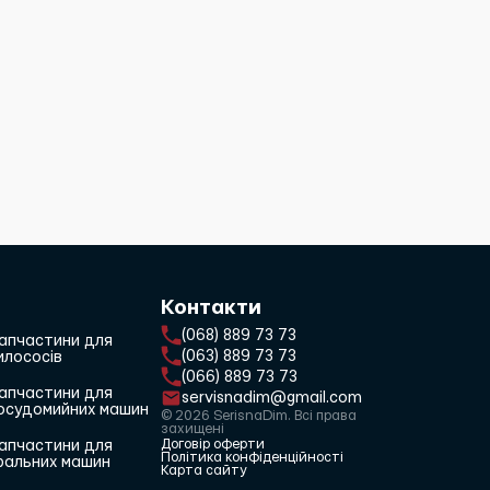
Контакти
(068) 889 73 73
апчастини для
(063) 889 73 73
илососів
(066) 889 73 73
апчастини для
servisnadim@gmail.com
осудомийних машин
© 2026 SerisnaDim. Всі права
захищені
Договір оферти
апчастини для
Політика конфіденційності
ральних машин
Карта сайту