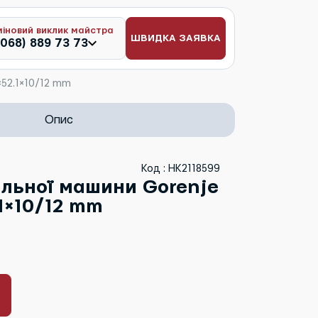
міновий виклик майстра
ШВИДКА ЗАЯВКА
(068) 889 73 73
×52.1×10/12 mm
Опис
Код : HK2118599
льної машини Gorenje
1×10/12 mm