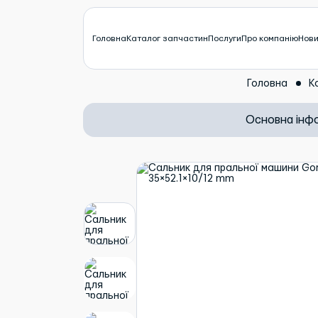
Головна
Каталог запчастин
Послуги
Про компанію
Нов
Головна
К
Основна інф