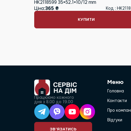
HK2118599 35×52.1×10/12 mm
Ціна:
365 ₴
Код : HK211
КУПИТИ
Меню
Головна
Працюємо кожного
Контакти
дня з 8.00 до 19.00
Про компан
Відгуки
ЗВ’ЯЗАТИСЬ