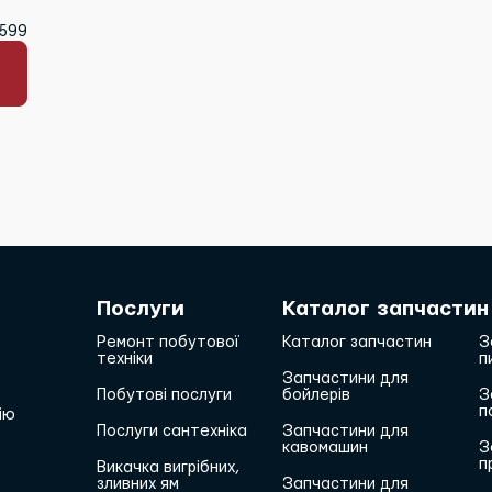
8599
Послуги
Каталог запчастин
Ремонт побутової
Каталог запчастин
З
техніки
п
Запчастини для
Побутові послуги
бойлерів
З
п
ію
Послуги сантехніка
Запчастини для
кавомашин
З
п
Викачка вигрібних,
зливних ям
Запчастини для