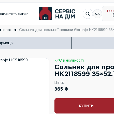
Тер
Я шукаю...
ини
Контакти
Відгуки
UA
аталог
Сальник для пральної машини Gorenje HK2118599 35
ормація
Є в наявності
Сальник для пра
HK2118599 35×52.
Ціна:
365 ₴
КУПИТИ