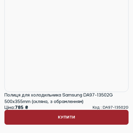
Полиця для холодильника Samsung DA97-13502G
500x355mm (скляна, з обрамленням)
Ціна:
785 ₴
Код : DA97-13502G
КУПИТИ