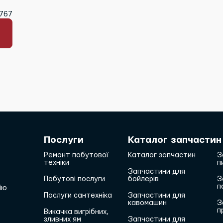
1767
Послуги
Каталог запчастин
Ремонт побутової
Каталог запчастин
З
техніки
п
Запчастини для
Побутові послуги
бойлерів
З
п
ію
Послуги сантехніка
Запчастини для
кавомашин
З
п
Викачка вигрібних,
зливних ям
Запчастини для