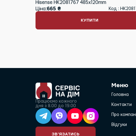
Hisense HK2081767 485x120mm
Ціна:
665 ₴
Код : HK208
КУПИТИ
Меню
Головна
Працюємо кожного
Контакти
дня з 8.00 до 19.00
Про компан
Відгуки
ЗВ’ЯЗАТИСЬ