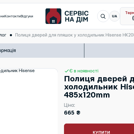
Тер
Я шукаю...
ини
Контакти
Відгуки
UA
лог
Полиця дверей для пляшок у холодильник Hisense HK2
ормація
Є в наявності
Полиця дверей д
холодильник His
485x120mm
Ціна:
665 ₴
КУПИТИ