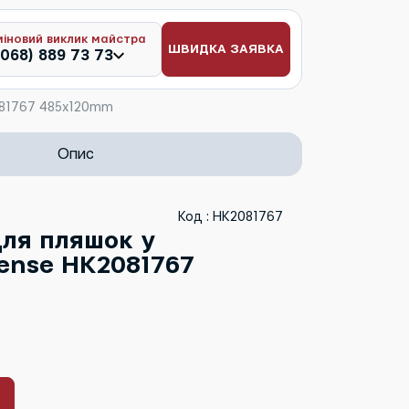
міновий виклик майстра
ШВИДКА ЗАЯВКА
(068) 889 73 73
081767 485x120mm
Опис
Код : HK2081767
ля пляшок у
ense HK2081767