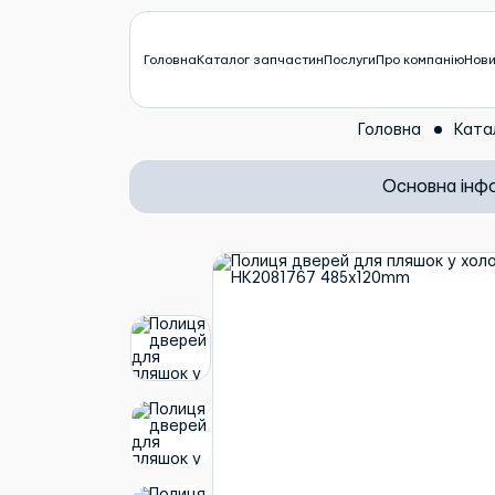
Головна
Каталог запчастин
Послуги
Про компанію
Нов
Головна
Ката
Основна інф