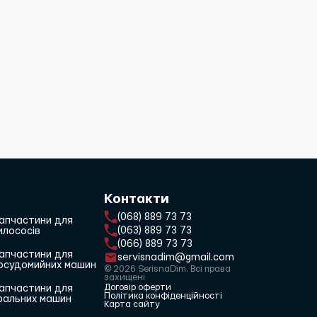
Контакти
(068) 889 73 73
апчастини для
(063) 889 73 73
илососів
(066) 889 73 73
апчастини для
servisnadim@gmail.com
осудомийних машин
© 2026 SerisnaDim. Всі права
захищені
Договір оферти
апчастини для
Політика конфіденційності
ральних машин
Карта сайту