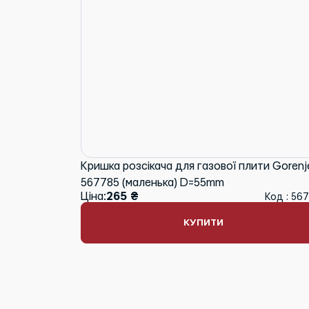
Кришка розсікача для газової плити Gorenj
567785 (маленька) D=55mm
Ціна:
265 ₴
Код : 56
КУПИТИ