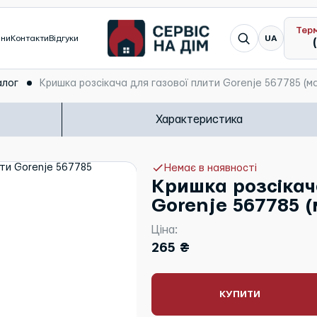
Тер
Я шукаю...
ини
Контакти
Відгуки
UA
алог
Кришка розсікача для газової плити Gorenje 567785 (
Характеристика
Немає в наявності
Кришка розсікач
Gorenje 567785 
Ціна:
265 ₴
КУПИТИ