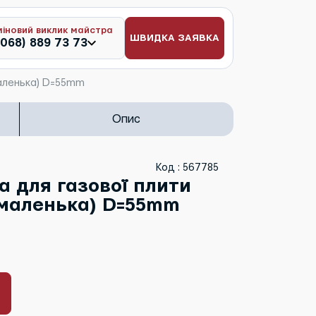
міновий виклик майстра
ШВИДКА ЗАЯВКА
(068) 889 73 73
маленька) D=55mm
Опис
Код : 567785
а для газової плити
(маленька) D=55mm