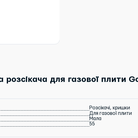
розсікача для газової плити Go
Розсікачі, кришки
Для газової плити
Мала
55