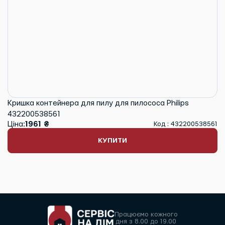
Кришка контейнера для пилу для пилососа Philips
432200538561
Ціна:
1961 ₴
Код : 432200538561
КУПИТИ
Працюємо кожного
дня з 8.00 до 19.00