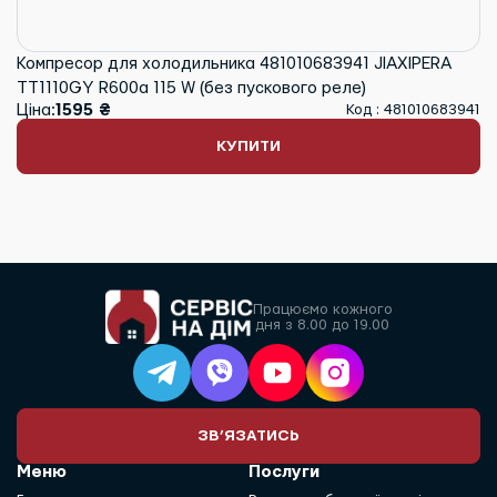
Компресор для холодильника 481010683941 JIAXIPERA
TT1110GY R600a 115 W (без пускового реле)
Ціна:
1595 ₴
Код : 481010683941
КУПИТИ
Працюємо кожного
дня з 8.00 до 19.00
ЗВ’ЯЗАТИСЬ
Меню
Послуги