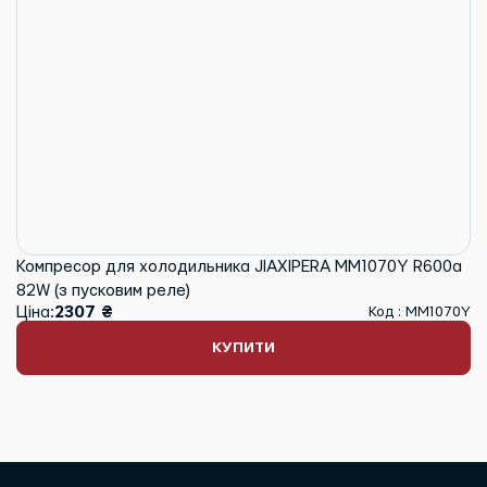
Компресор для холодильника JIAXIPERA MM1070Y R600a
82W (з пусковим реле)
Ціна:
2307 ₴
Код : MM1070Y
КУПИТИ