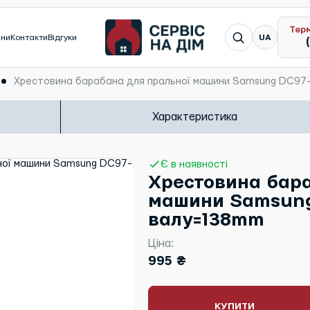
Тер
Я шукаю...
ини
Контакти
Відгуки
UA
Хрестовина барабана для пральної машини Samsung DC97
Характеристика
Є в наявності
Хрестовина бара
машини Samsung
валу=138mm
Ціна:
995 ₴
КУПИТИ