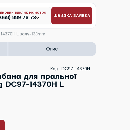
міновий виклик майстра
ШВИДКА ЗАЯВКА
(068) 889 73 73
-14370H L валу=138mm
Опис
Код : DC97-14370H
бана для пральної
 DC97-14370H L