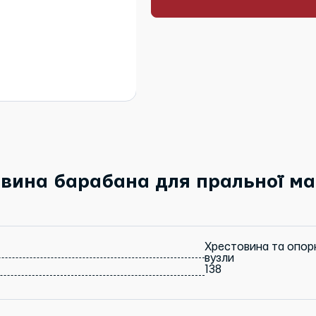
овина барабана для пральної м
Хрестовина та опор
вузли
138