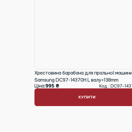
Хрестовина барабана для пральної машин
Samsung DC97-14370H L валу=138mm
Ціна:
995 ₴
Код : DC97-14
КУПИТИ