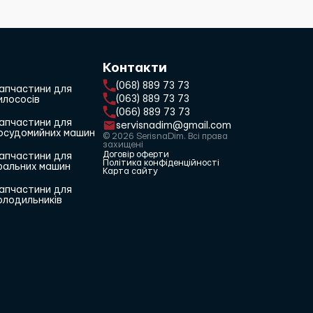
Контакти
(068) 889 73 73
апчастини для
(063) 889 73 73
илососів
(066) 889 73 73
апчастини для
servisnadim@gmail.com
осудомийних машин
© 2026 SerisnaDim. Всі права
захищені
Договір оферти
апчастини для
Політика конфіденційності
ральних машин
Карта сайту
апчастини для
олодильників