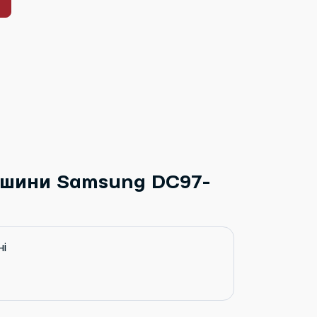
ашини Samsung DC97-
ні