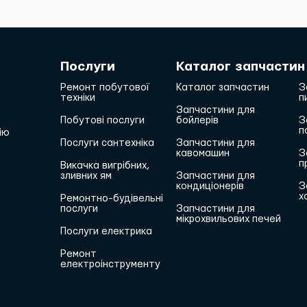
Послуги
Каталог запчастин
Ремонт побутової
Каталог запчастин
З
техніки
п
Запчастини для
Побутові послуги
бойлерів
З
п
ію
Послуги сантехніка
Запчастини для
кавомашин
З
п
Викачка вигрібних,
зливних ям
Запчастини для
кондиціонерів
З
х
Ремонтно-будівельні
послуги
Запчастини для
мікрохвильових печей
Послуги електрика
Ремонт
електроінструменту