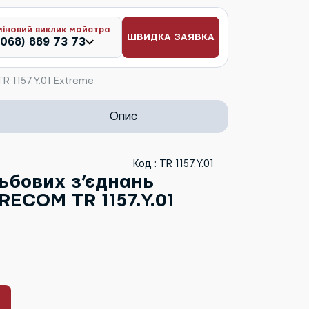
міновий виклик майстра
ШВИДКА ЗАЯВКА
(068) 889 73 73
R 1157.Y.01 Extreme
Опис
Код : TR 1157.Y.01
зьбових з’єднань
RECOM TR 1157.Y.01