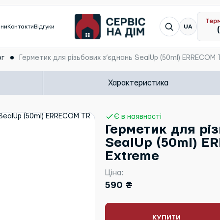
Тер
Я шукаю...
ини
Контакти
Відгуки
UA
ог
Герметик для різьбових з’єднань SealUp (50ml) ERRECOM T
Характеристика
Є в наявності
Герметик для рі
SealUp (50ml) ER
Extreme
Ціна:
590 ₴
КУПИТИ