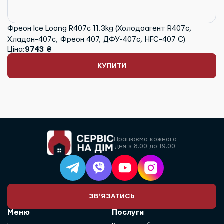
Фреон Ice Loong R407c 11.3kg (Холодоагент R407c,
Хладон-407c, Фреон 407, ДФУ-407c, HFC-407 С)
Ціна:
9743 ₴
КУПИТИ
Працюємо кожного
дня з 8.00 до 19.00
ЗВ’ЯЗАТИСЬ
Меню
Послуги