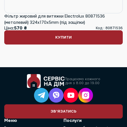
Фільтр жировий для витяжки Electrolux 80871536
(металевий) 324x170x5mm (під защіпки)
Ціна:
570 ₴
Код : 80871536
КУПИТИ
Працюємо кожного
дня з 8.00 до 19.00
ЗВ’ЯЗАТИСЬ
Меню
Послуги