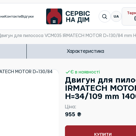
Тер
Я шукаю...
ини
Контакти
Відгуки
UA
Двигун для пилососа VCM035 IRMATECH MOTOR D=130/84 mm H
Характеристика
Є в наявності
Двигун для пил
IRMATECH MOTOR
H=34/109 mm 140
Ціна:
955 ₴
КУПИТИ