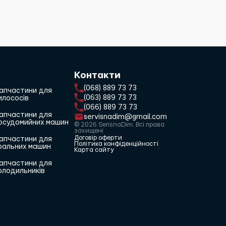
Контакти
(068) 889 73 73
апчастини для
(063) 889 73 73
илососів
(066) 889 73 73
апчастини для
servisnadim@gmail.com
осудомийних машин
© 2026 SerisnaDim. Всі права
захищені
Договір оферти
апчастини для
Політика конфіденційності
ральних машин
Карта сайту
апчастини для
олодильників