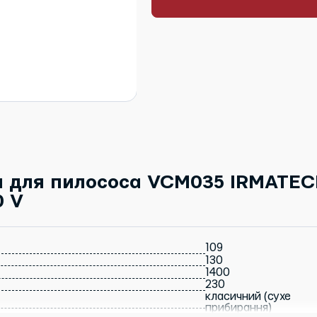
н для пилососа VCM035 IRMATE
0 V
109
130
1400
230
класичний (сухе
прибирання)