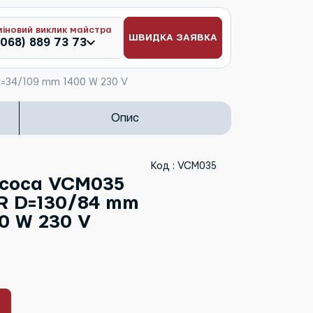
міновий виклик майстра
ШВИДКА ЗАЯВКА
(068) 889 73 73
=34/109 mm 1400 W 230 V
Опис
Код : VCM035
ососа VCM035
 D=130/84 mm
0 W 230 V