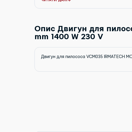
ЧИТАТИ ДАЛІ
Тип товару
Тип збирання
Опис Двигун для пило
mm 1400 W 230 V
Двигун для пилососа VCM035 IRMATECH M