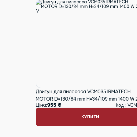
Двигун для пилососа VCM035 IRMATECH
MOTOR D=130/84 mm H=34/109 mm 1400 W 
Ціна:
955 ₴
Код : VC
V
КУПИТИ