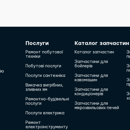
Послуги
Каталог запчастин
Ремонт побутової
Каталог запчастин
З
техніки
п
Запчастини для
Побутові послуги
бойлерів
З
п
ію
Послуги сантехніка
Запчастини для
кавомашин
З
п
Викачка вигрібних,
зливних ям
Запчастини для
кондиціонерів
З
х
Ремонтно-будівельні
послуги
Запчастини для
мікрохвильових печей
Послуги електрика
Ремонт
електроінструменту