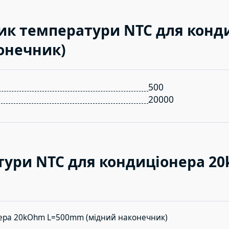
ик температури NTC для конд
онечник)
500
20000
тури NTC для кондиціонера 2
нера 20kOhm L=500mm (мідний наконечник)