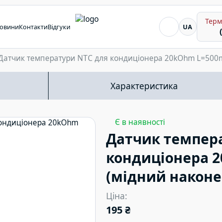
Терм
Я шукаю...
овини
Контакти
Відгуки
UA
Датчик температури NTC для кондиціонера 20kOhm L=500
Характеристика
Є в наявності
Датчик темпер
кондиціонера 
(мідний наконе
Ціна:
195 ₴