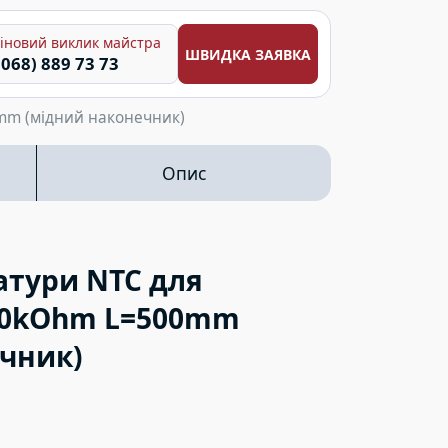
іновий виклик майстра
ШВИДКА ЗАЯВКА
(068) 889 73 73
mm (мідний наконечник)
Опис
атури NTC для
20kOhm L=500mm
чник)