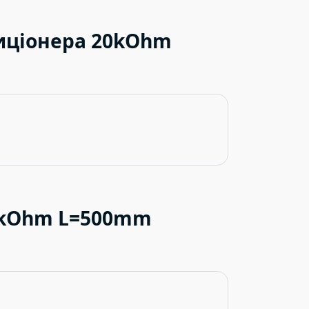
иціонера 20kOhm
0kOhm L=500mm