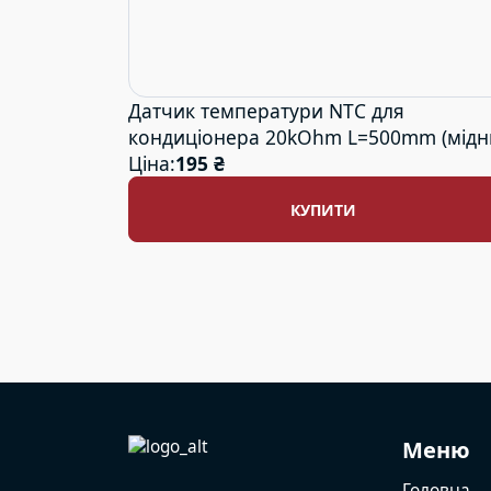
Датчик температури NTC для
кондиціонера 20kOhm L=500mm (мідн
наконечник)
Ціна:
195 ₴
КУПИТИ
Меню
Головна