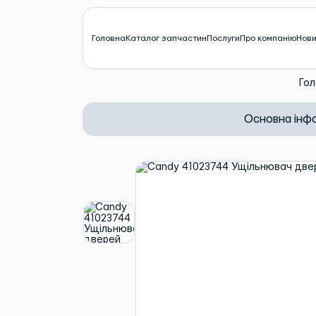
Головна
Каталог запчастин
Послуги
Про компанію
Нов
Гол
Основна інф