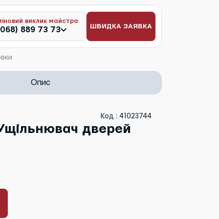
міновий виклик майстра
ШВИДКА ЗАЯВКА
(068) 889 73 73
овки
Опис
Код : 41023744
 Ущільнювач дверей