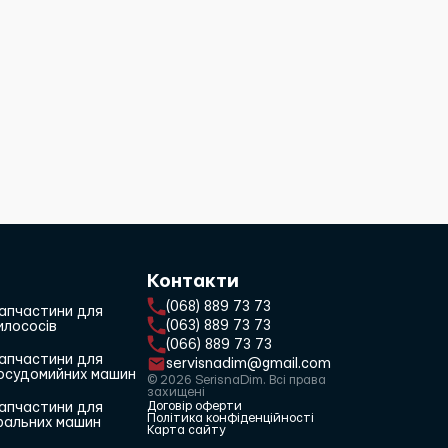
Контакти
(068) 889 73 73
апчастини для
(063) 889 73 73
илососів
(066) 889 73 73
апчастини для
servisnadim@gmail.com
осудомийних машин
© 2026 SerisnaDim. Всі права
захищені
Договір оферти
апчастини для
Політика конфіденційності
ральних машин
Карта сайту