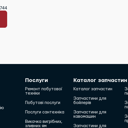
3744
Послуги
Каталог запчастин
Ремонт побутової
Каталог запчастин
З
техніки
п
Запчастини для
Побутові послуги
бойлерів
З
п
ію
Послуги сантехніка
Запчастини для
кавомашин
З
п
Викачка вигрібних,
зливних ям
Запчастини для