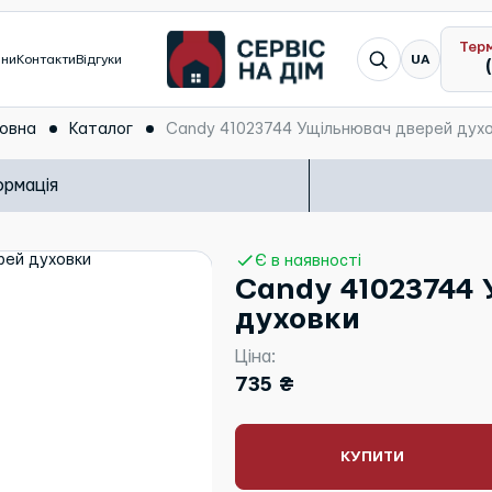
Тер
Я шукаю...
ини
Контакти
Відгуки
UA
овна
Каталог
Candy 41023744 Ущільнювач дверей дух
ормація
Є в наявності
Candy 41023744
духовки
Ціна:
735 ₴
КУПИТИ