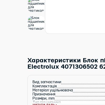
Характеристики Блок п
Electrolux 4071306502 6
Вид запчастини
Комплектація
Матеріал ущільнювача
Призначення
Розміри, mm
Тип підшипника