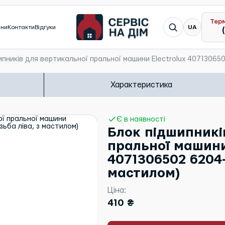
Тер
Я шукаю...
ини
Контакти
Відгуки
UA
пників для вертикальної пральної машини Electrolux 4071306502
Характеристика
Є в наявності
Блок підшипникі
пральної машини
4071306502 6204-
мастилом)
Ціна:
410 ₴