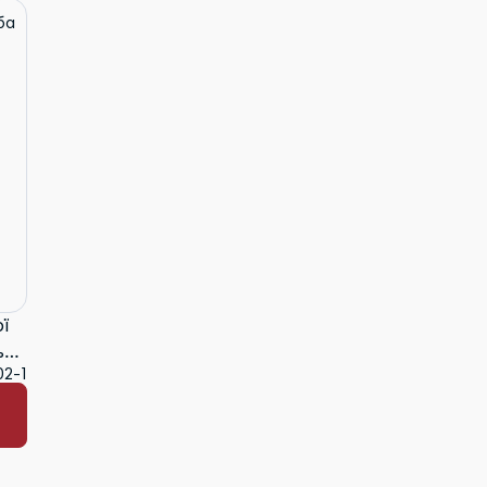
ї
ьба
02-1