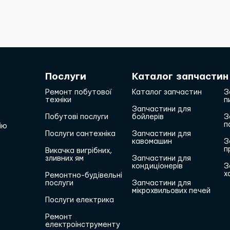
Послуги
Каталог запчастин
Ремонт побутової
Каталог запчастин
З
техніки
п
Запчастини для
Побутові послуги
бойлерів
З
п
ію
Послуги сантехніка
Запчастини для
кавомашин
З
п
Викачка вигрібних,
зливних ям
Запчастини для
кондиціонерів
З
х
Ремонтно-будівельні
послуги
Запчастини для
мікрохвильових печей
Послуги електрика
Ремонт
електроінструменту