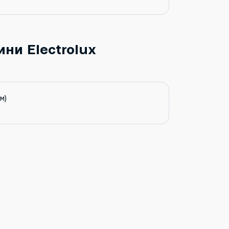
ни Electrolux
м)