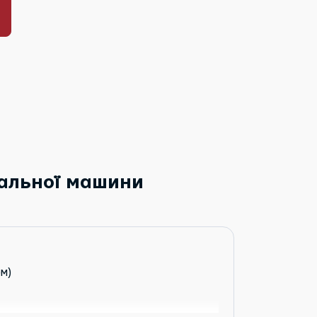
ральної машини
м)