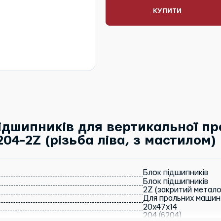
КУПИТИ
ідшипників для вертикальної п
204-2Z (різьба ліва, з мастилом)
Блок підшипників
Блок підшипників
2Z (закритий метало
Для пральних машин
20x47x14
204 (6204)