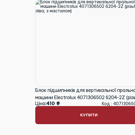
Блок підшипників для вертикальної прально
машини Electrolux 4071306502 6204-2Z (різ
Ціна:
410 ₴
Код : 40713065
ліва, з мастилом)
КУПИТИ