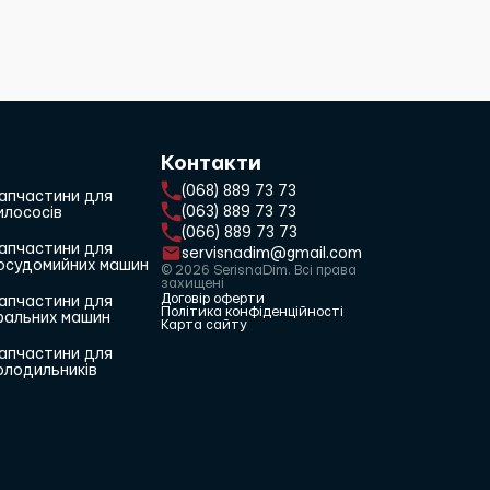
Контакти
(068) 889 73 73
апчастини для
(063) 889 73 73
илососів
(066) 889 73 73
апчастини для
servisnadim@gmail.com
осудомийних машин
© 2026 SerisnaDim. Всі права
захищені
Договір оферти
апчастини для
Політика конфіденційності
ральних машин
Карта сайту
апчастини для
олодильників