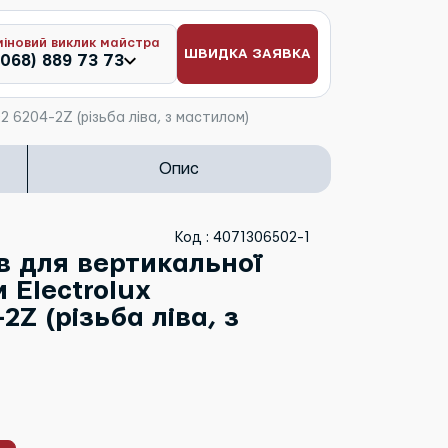
міновий виклик майстра
ШВИДКА ЗАЯВКА
(068) 889 73 73
 6204-2Z (різьба ліва, з мастилом)
Опис
Код : 4071306502-1
в для вертикальної
 Electrolux
2Z (різьба ліва, з