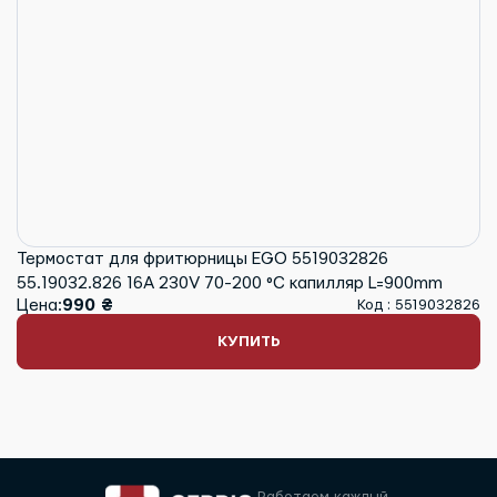
Термостат для фритюрницы EGO 5519032826
55.19032.826 16A 230V 70-200 °C капилляр L=900mm
Цена:
990 ₴
Код : 5519032826
КУПИТЬ
Работаем каждый