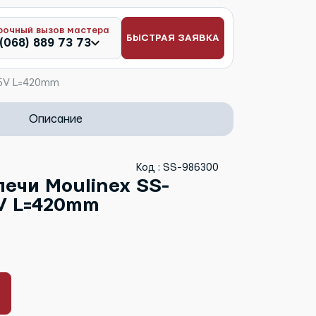
рочный вызов мастера
БЫСТРАЯ ЗАЯВКА
(068) 889 73 73
15V L=420mm
Описание
Код : SS-986300
печи Moulinex SS-
V L=420mm