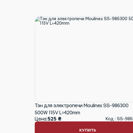
Тэн для электропечи Moulinex SS-986300
500W 115V L=420mm
Цена:
525 ₴
Код : SS-98
КУПИТЬ