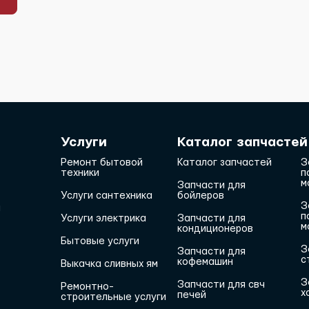
Услуги
Каталог запчастей
Ремонт бытовой
Каталог запчастей
З
техники
п
м
Запчасти для
Услуги сантехника
бойлеров
З
и
п
Услуги электрика
Запчасти для
м
кондиционеров
Бытовые услуги
З
Запчасти для
с
кофемашин
Выкачка сливных ям
З
Запчасти для свч
Ремонтно-
х
печей
строительные услуги