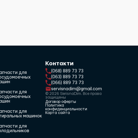
Контакти
(068) 889 73 73
апчасти для
(063) 889 73 73
осудомоечных
ашин
(066) 889 73 73
servisnadim@gmail.com
апчасти для
© 2026 SerisnaDim. Все права
осудомоечных
защищены
ашин
Договор оферты
Политика
конфиденциальности
апчасти для
Карта сайта
тиральных машинок
апчасти для
олодильников