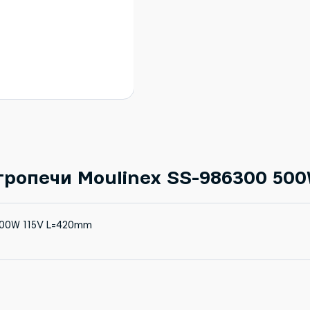
тропечи Moulinex SS-986300 50
500W 115V L=420mm