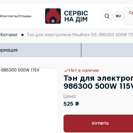
С
Я ищу...
и
Контакты
Отзывы
RU
Каталог
Тэн для электропечи Moulinex SS-986300 500W 1
ормация
Нет в наличии
Тэн для электро
986300 500W 115
Цена:
525 ₴
КУПИТЬ