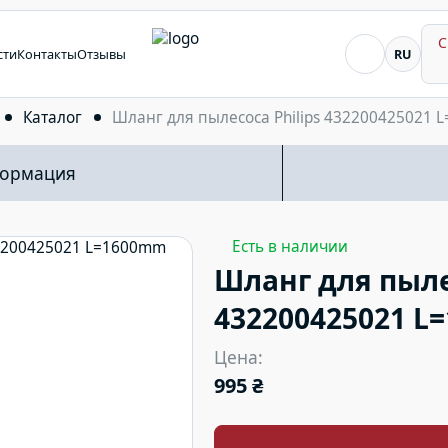
С
Я ищу...
сти
Контакты
Отзывы
RU
Каталог
Шланг для пылесоса Philips 432200425021
формация
Есть в наличии
Шланг для пылес
432200425021 L
Цена:
995 ₴