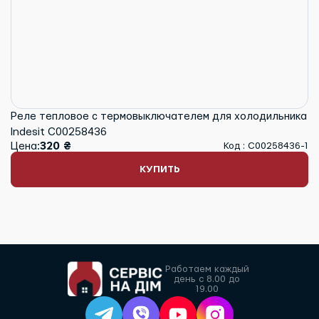
Реле тепловое с термовыключателем для холодильника
Indesit C00258436
Цена:
320 ₴
Код : C00258436-1
КУПИТЬ
Работаем каждый
день с 8.00 до
19.00