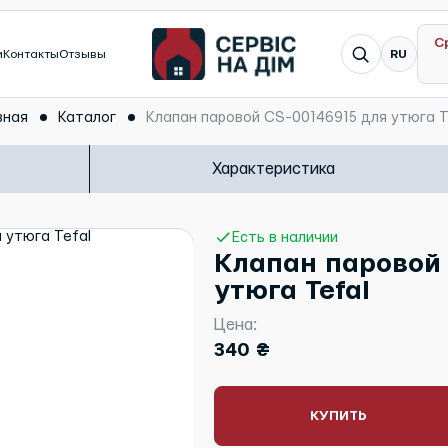
С
Я ищу...
и
Контакты
Отзывы
RU
вная
Каталог
Клапан паровой CS-00146915 для утюга T
Характеристика
Есть в наличии
Клапан паровой 
утюга Tefal
Цена:
340 ₴
КУПИТЬ