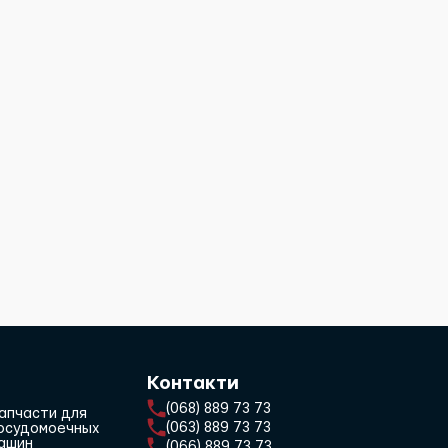
Контакти
(068) 889 73 73
апчасти для
(063) 889 73 73
осудомоечных
ашин
(066) 889 73 73