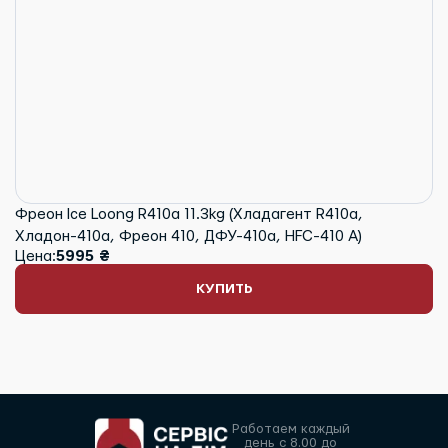
Фреон Ice Loong R410a 11.3kg (Хладагент R410a,
Хладон-410a, Фреон 410, ДФУ-410a, HFC-410 А)
Цена:
5995 ₴
КУПИТЬ
Работаем каждый
день с 8.00 до