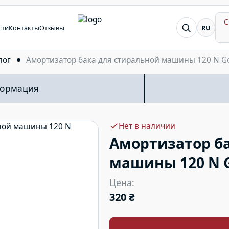
С
Я ищу...
сти
Контакты
Отзывы
RU
лог
Амортизатор бака для стиральной машины 120 N G
формация
Нет в наличии
Амортизатор ба
машины 120 N G
Цена:
320 ₴