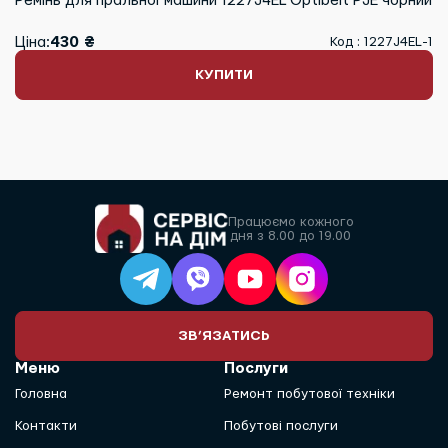
Ремінь для пральної машини 1227J4EL Optibelt PJE чорний
Ціна:
430 ₴
Код : 1227J4EL-1
КУПИТИ
Працюємо кожного
дня з 8.00 до 19.00
ЗВ’ЯЗАТИСЬ
Меню
Послуги
Головна
Ремонт побутової техніки
Контакти
Побутові послуги